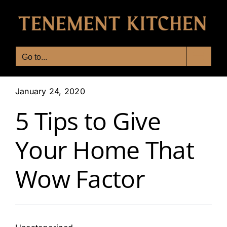
Skip
to
content
Go to...
January 24, 2020
5 Tips to Give
Your Home That
Wow Factor