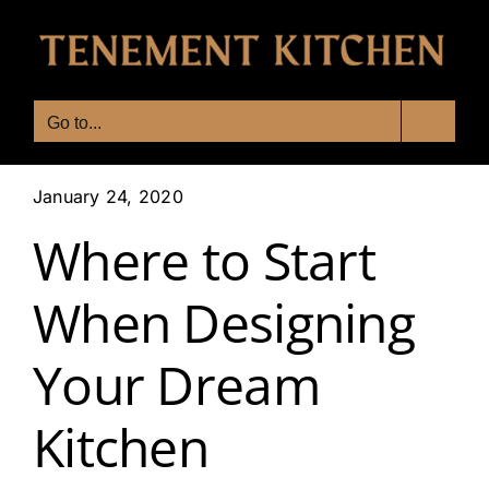
Skip
to
content
Go to...
January 24, 2020
Where to Start
When Designing
Your Dream
Kitchen